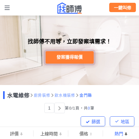
一鍵叫修
找師傅不用等，立即發案填需求！
發案獲得報價
水電維修
廚房裝修
飲水機裝修
金門縣
1
第0/1頁，
共
0
筆
篩選
地區
評價
上線時間
價格
熱門