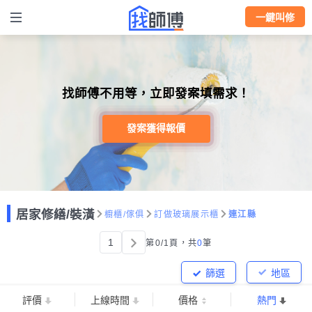
一鍵叫修
找師傅不用等，立即發案填需求！
發案獲得報價
居家修繕/裝潢
櫥櫃/傢俱
訂做玻璃展示櫃
連江縣
1
第0/1頁，
共
0
筆
篩選
地區
評價
上線時間
價格
熱門