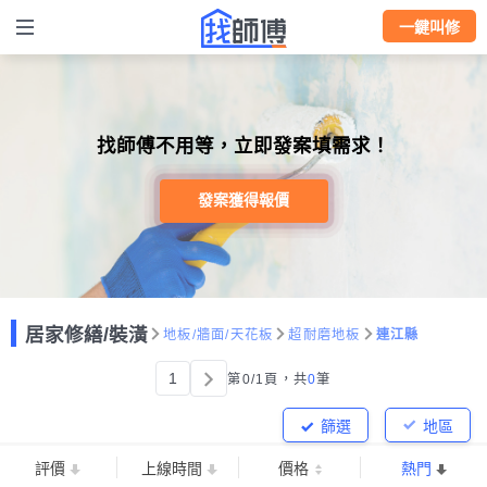
一鍵叫修
找師傅不用等，立即發案填需求！
發案獲得報價
居家修繕/裝潢
地板/牆面/天花板
超耐磨地板
連江縣
1
第0/1頁，
共
0
筆
篩選
地區
評價
上線時間
價格
熱門