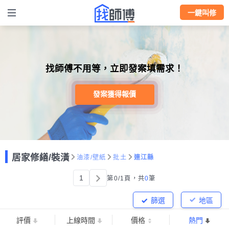
一鍵叫修
找師傅不用等，立即發案填需求！
發案獲得報價
居家修繕/裝潢
油漆/壁紙
批土
連江縣
1
第0/1頁，
共
0
筆
篩選
地區
評價
上線時間
價格
熱門