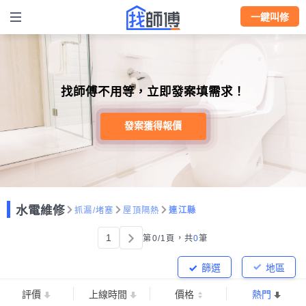
一鍵叫修
找師傅不用等，立即發案填需求！
發案獲得報價
水電維修
抓漏/堵塞
屋頂隔熱
連江縣
1
第0/1頁，
共
0
筆
篩選
地區
評價
上線時間
價格
熱門