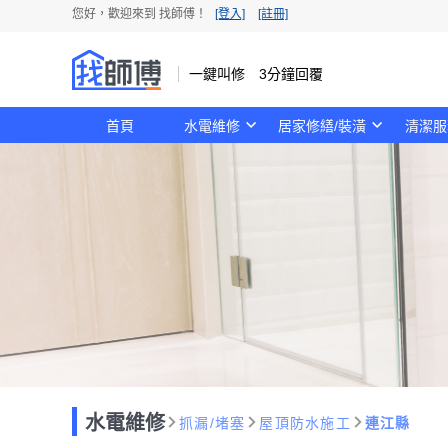
您好，歡迎來到 找師傅！
[登入]
[註冊]
一鍵叫修 3分鐘回覆
首頁
水電維修
居家修繕/裝潢
清潔服
水電維修
抓漏/堵塞
屋頂防水施工
連江縣