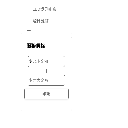
LED燈具維修
燈具維修
吊燈修理
家電維修
服務價格
洗衣機裝修
$
加壓/抽水馬達
|
抽水馬達
$
加壓馬達
開關/插座
電路配線
水管配置