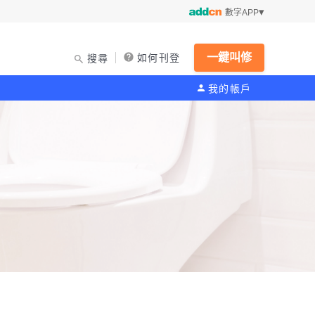
數字APP
一鍵叫修
如何刊登
搜尋
我的帳戶