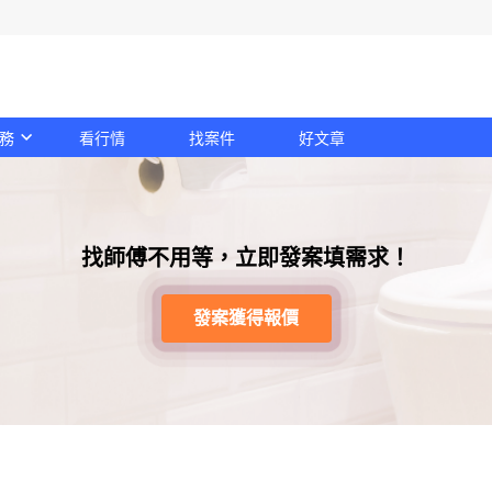
務
看行情
找案件
好文章
找師傅不用等，立即發案填需求！
發案獲得報價