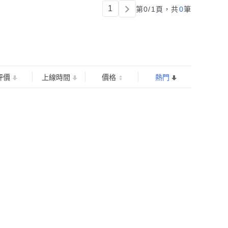
1
第0/1頁，
共
0
筆
評價
上線時間
價格
熱門