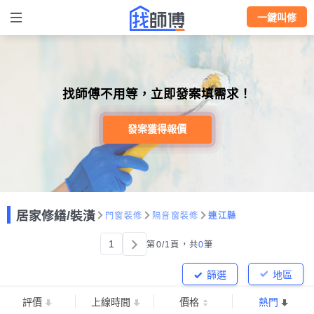
一鍵叫修
找師傅不用等，立即發案填需求！
發案獲得報價
居家修繕/裝潢
門窗裝修
隔音窗裝修
連江縣
1
第0/1頁，
共
0
筆
篩選
地區
評價
上線時間
價格
熱門