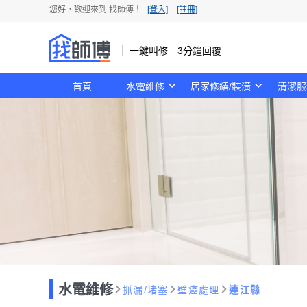
您好，歡迎來到 找師傅！
[登入]
[註冊]
一鍵叫修 3分鐘回覆
首頁
水電維修
居家修繕/裝潢
清潔服
水電維修
抓漏/堵塞
壁癌處理
連江縣