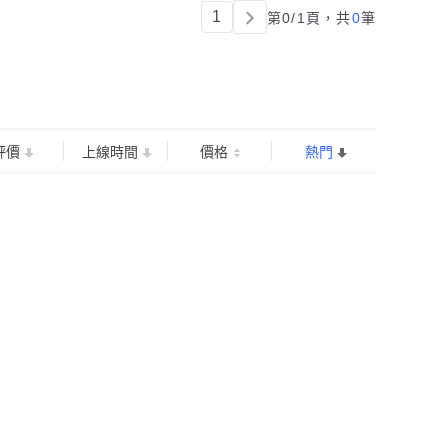
1
第0/1頁，
共
0
筆
評價
上線時間
價格
熱門