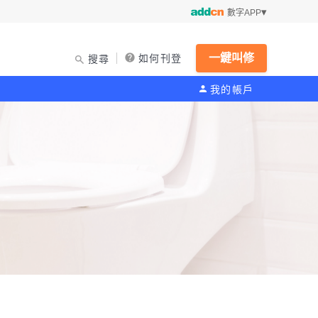
數字APP
一鍵叫修
如何刊登
搜尋
我的帳戶