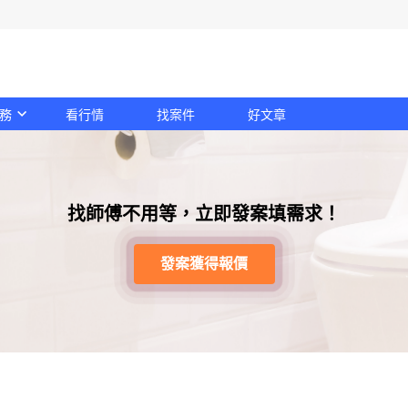
務
看行情
找案件
好文章
找師傅不用等，立即發案填需求！
發案獲得報價