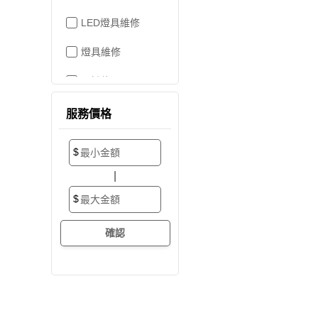
LED燈具維修
燈具維修
吊燈修理
家電維修
服務價格
洗衣機裝修
$
加壓/抽水馬達
|
抽水馬達
$
加壓馬達
開關/插座
電路配線
水管配置