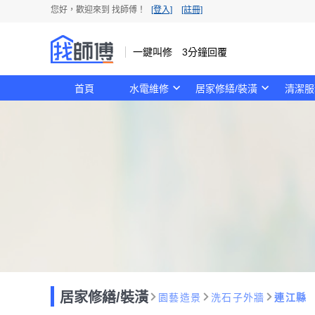
您好，歡迎來到 找師傅！
[登入]
[註冊]
一鍵叫修 3分鐘回覆
首頁
水電維修
居家修繕/裝潢
清潔服
居家修繕/裝潢
園藝造景
洗石子外牆
連江縣