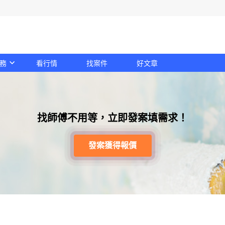
務
看行情
找案件
好文章
找師傅不用等，立即發案填需求！
發案獲得報價