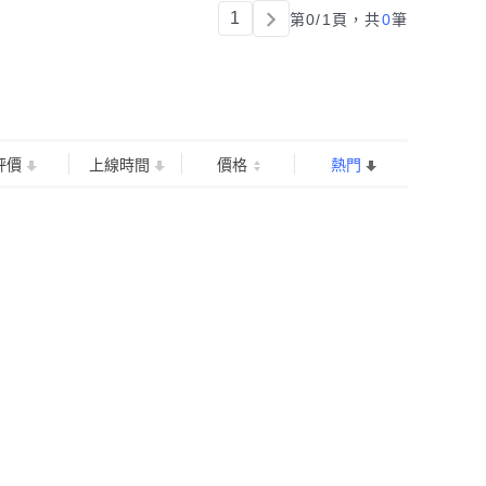
1
第0/1頁，
共
0
筆
評價
上線時間
價格
熱門