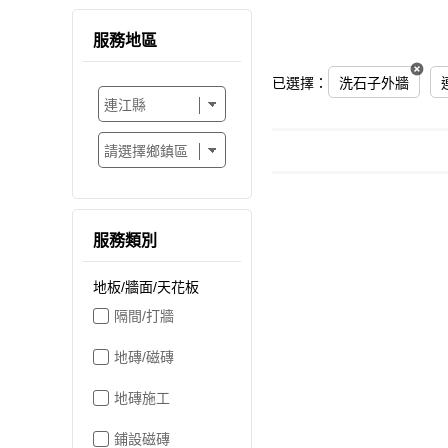
服務地區
已選擇：
洗石子外牆
服務類別
地板/牆面/天花板
隔間/打牆
地磚/磁磚
地磚施工
鋪設磁磚