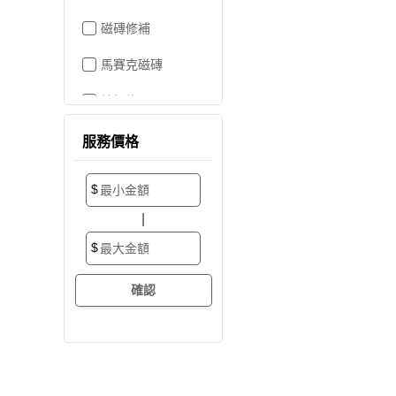
磁磚修補
馬賽克磁磚
地板施工
地板維修
服務價格
地板拋光打蠟
$
地板防滑施工
|
塑膠地板工程
$
實木地板
超耐磨地板
海島型木地板
卡扣式地板