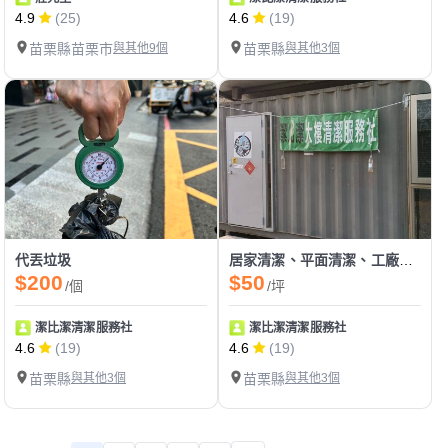
4.9
(25)
4.6
(19)
苗栗縣苗栗市
與其他9個
苗栗縣
與其他3個
代丟垃圾
居家清潔、平面清潔、工廠清潔、代收垃圾
$200
$50
/個
/坪
潔比潔清潔服務社
潔比潔清潔服務社
4.6
(19)
4.6
(19)
苗栗縣
與其他3個
苗栗縣
與其他3個