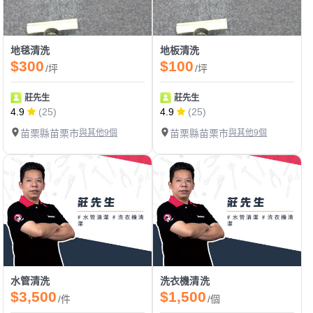
地毯清洗
地板清洗
$300
$100
/坪
/坪
莊先生
莊先生
4.9
(25)
4.9
(25)
苗栗縣苗栗市
與其他9個
苗栗縣苗栗市
與其他9個
水管清洗
洗衣機清洗
$3,500
$1,500
/件
/個