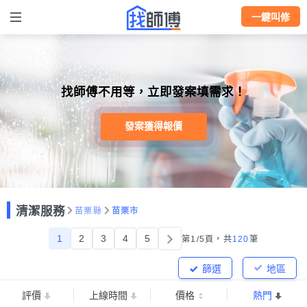
一鍵叫修
找師傅不用等，立即發案填需求！
發案獲得報價
清潔服務
苗栗縣
苗栗市
1
2
3
4
5
第1/5頁，
共
120
筆
篩選
地區
評價
上線時間
價格
熱門