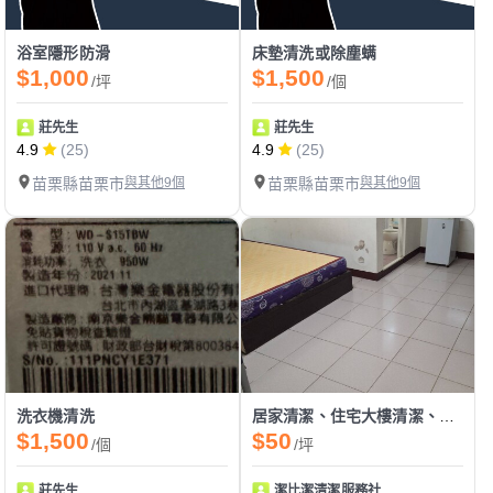
浴室隱形防滑
床墊清洗或除塵螨
$1,000
$1,500
/坪
/個
莊先生
莊先生
4.9
(25)
4.9
(25)
苗栗縣苗栗市
與其他9個
苗栗縣苗栗市
與其他9個
洗衣機清洗
居家清潔、住宅大樓清潔、空退屋清潔、清運垃圾
$1,500
$50
/個
/坪
莊先生
潔比潔清潔服務社