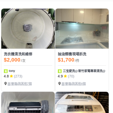
洗衣機清洗和維修
抽油煙機現場拆洗
$2,000
$1,700
/次
/件
tony
三宝愛洗@新竹家電專業清洗@
4.8
(273)
4.9
(70)
苗栗縣
與其他7個
苗栗縣
與其他4個