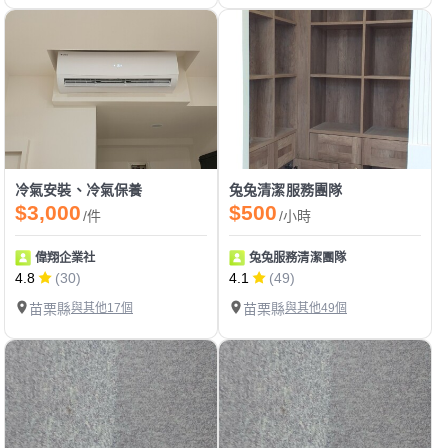
冷氣安裝、冷氣保養
兔兔清潔服務團隊
$3,000
$500
/件
/小時
偉翔企業社
兔兔服務清潔團隊
4.8
(30)
4.1
(49)
苗栗縣
與其他17個
苗栗縣
與其他49個