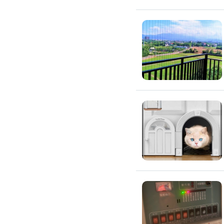
浴室油漆
壁紙施工
天花板壁紙施作
電視牆壁紙施作
文化石壁紙施作
大理石壁紙施作
清水模壁紙施作
門窗裝修
窗戶安裝維修
百葉窗裝修
鋁門窗裝修