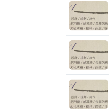
高架地板施工
輕鋼架/天花板
鑽孔/切割
泥作工程
木質裝潢
石材美容
噪音工程
油漆/壁紙
油漆粉刷
批土
房間油漆