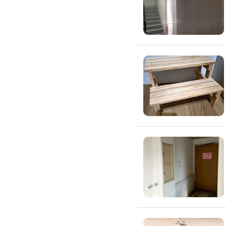
窗簾裝修
捲簾裝修
羅馬簾裝修
門片安裝維修
木門裝修
玻璃門裝修
浴室門裝修
塑膠拉門
拉門裝修
隔音門裝修
穀倉門裝修