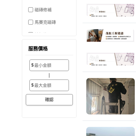
磁磚修補
馬賽克磁磚
地板施工
地板維修
服務價格
地板拋光打蠟
$
地板防滑施工
|
塑膠地板工程
$
實木地板
超耐磨地板
海島型木地板
卡扣式地板