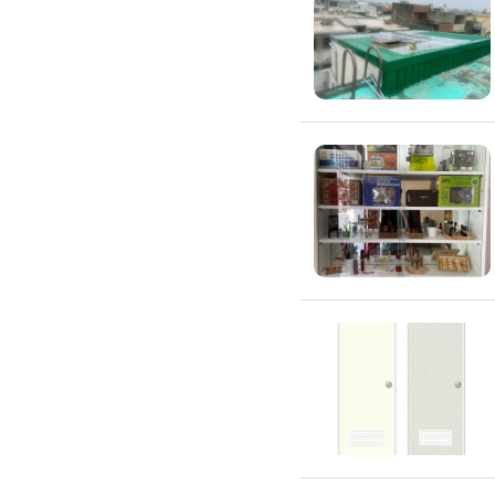
滲透硬化地坪
SPC石塑卡扣式地板
大理石地板裝潢
大理石工程
大理石維修
大理石地板清潔
水泥地板
防水地板
木地板打磨翻新
踢腳板施工
訂製地毯