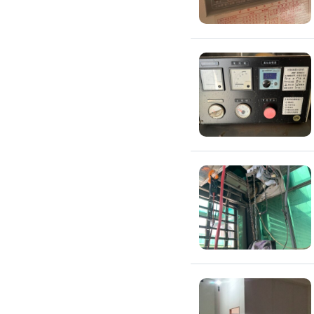
氣密窗裝修
紗窗裝修
防盜窗裝修
落地窗裝修
鐵窗裝修
隱形鐵窗裝修
鋁格柵裝修
隔音窗裝修
玻璃隔熱施工
玻璃裝修
窗簾訂製