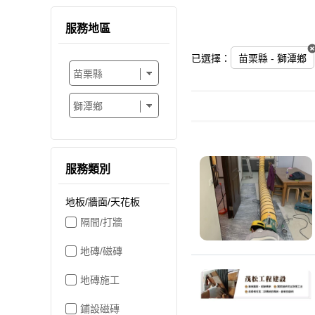
服務地區
已選擇：
苗栗縣 - 獅潭鄉
服務類別
地板/牆面/天花板
隔間/打牆
地磚/磁磚
地磚施工
鋪設磁磚