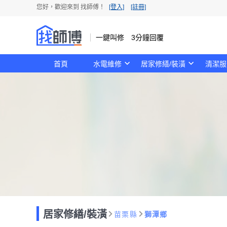
您好，歡迎來到 找師傅！
[登入]
[註冊]
一鍵叫修 3分鐘回覆
首頁
水電維修
居家修繕/裝潢
清潔服
居家修繕/裝潢
苗栗縣
獅潭鄉