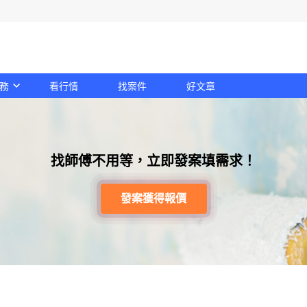
務
看行情
找案件
好文章
找師傅不用等，立即發案填需求！
發案獲得報價