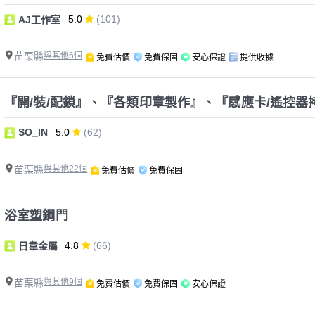
5.0
(101)
AJ工作室
苗栗縣
與其他6個
免費估價
免費保固
安心保證
提供收據
『開/裝/配鎖』、『各類印章製作』、『感應卡/遙控器
SO_IN
5.0
(62)
苗栗縣
與其他22個
免費估價
免費保固
浴室塑鋼門
4.8
(66)
日韋金屬
苗栗縣
與其他9個
免費估價
免費保固
安心保證