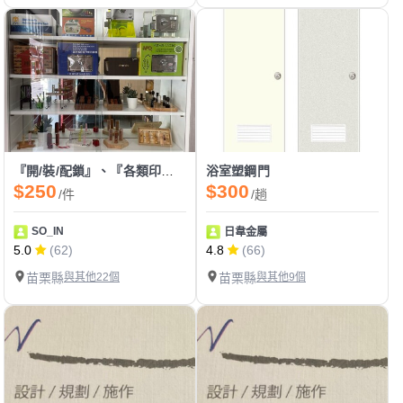
『開/裝/配鎖』、『各類印章製作』、『感應卡/遙控器拷貝』
浴室塑鋼門
$250
$300
/件
/趟
SO_IN
日韋金屬
5.0
(62)
4.8
(66)
苗栗縣
與其他22個
苗栗縣
與其他9個