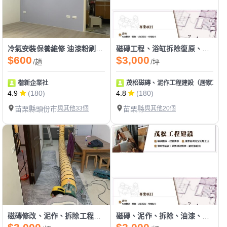
冷氣安裝保養維修 油漆粉刷 系統櫃組裝設計
磁磚工程、浴缸拆除復原、防水工程、拆除工程
$600
$3,000
/趟
/坪
楷新企業社
茂松磁磚、泥作工程建設（居家工程
4.9
(180)
4.8
(180)
苗栗縣頭份市
與其他33個
苗栗縣
與其他20個
磁磚修改、泥作、拆除工程、油漆工程
磁磚、泥作、拆除、油漆、防水、天花板工程