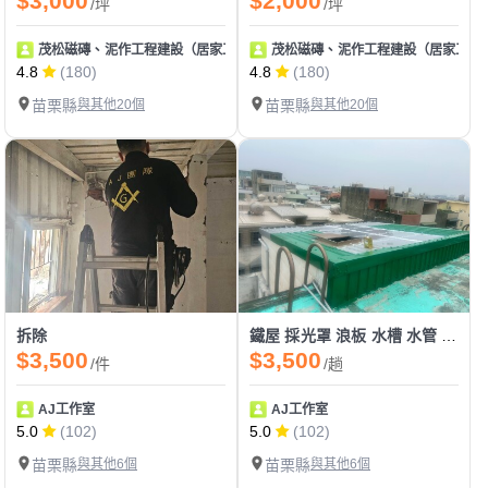
$3,000
$2,000
/坪
/坪
茂松磁磚、泥作工程建設（居家工程皆可統包）
茂松磁磚、泥作工程建設（居家工程
4.8
(180)
4.8
(180)
苗栗縣
與其他20個
苗栗縣
與其他20個
拆除
鐵屋 採光罩 浪板 水槽 水管 欄杆 扶手 裝潢版 金屬設計相關
$3,500
$3,500
/件
/趟
AJ工作室
AJ工作室
5.0
(102)
5.0
(102)
苗栗縣
與其他6個
苗栗縣
與其他6個