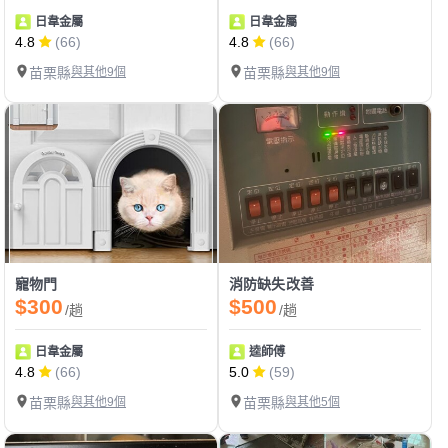
日韋金屬
日韋金屬
4.8
(66)
4.8
(66)
苗栗縣
與其他9個
苗栗縣
與其他9個
寵物門
消防缺失改善
$300
$500
/趟
/趟
日韋金屬
逵師傅
4.8
(66)
5.0
(59)
苗栗縣
與其他9個
苗栗縣
與其他5個