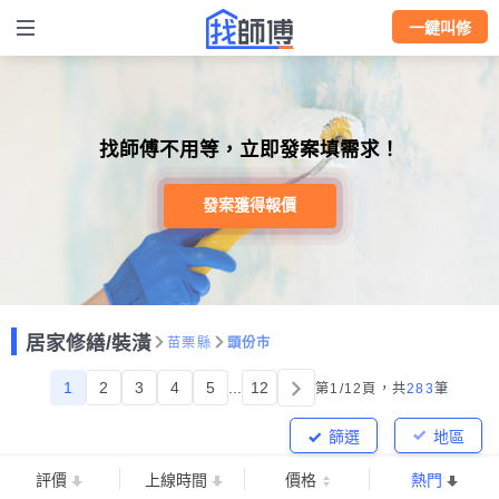
一鍵叫修
找師傅不用等，立即發案填需求！
發案獲得報價
居家修繕/裝潢
苗栗縣
頭份市
1
2
3
4
5
...
12
第1/12頁，
共
283
筆
篩選
地區
評價
上線時間
價格
熱門