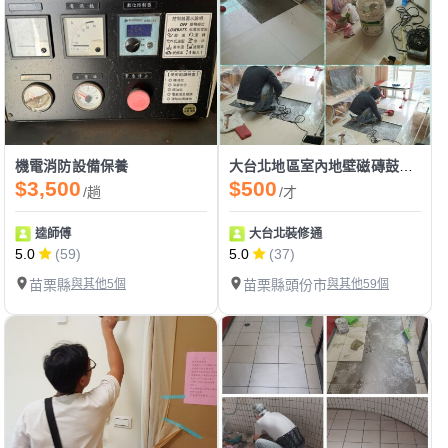
機電消防設備保養
大台北地區室內地壁磁磚鼓起破裂修繕
$3,500
$500
/趟
/才
逵師傅
大台北裝修通
5.0
(59)
5.0
(37)
苗栗縣
與其他5個
苗栗縣頭份市
與其他59個