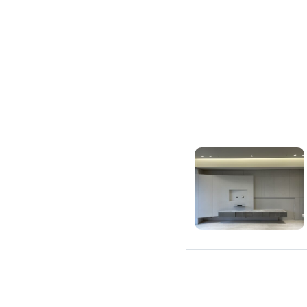
除蟲、除塵蟎
除塵蟎
除螞蟻
除蟑螂
除跳蚤
白蟻防治
滅鼠公司
除甲醛公司
搬家/回收
搬家公司
搬運家具