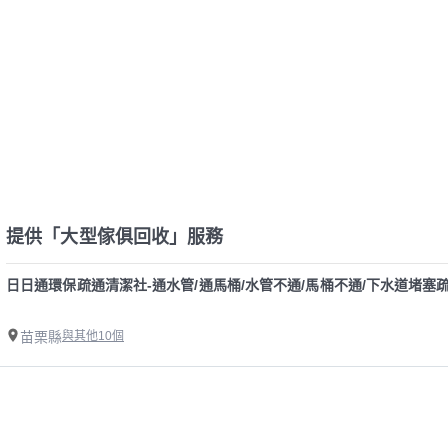
提供「大型傢俱回收」服務
日日通環保疏通清潔社-通水管/通馬桶/水管不通/馬桶不通/下水道堵塞疏
苗栗縣
與其他10個