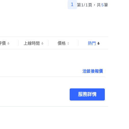
1
第1/1頁，
共
5
筆
評價
上線時間
價格
熱門
洽談後報價
服務詳情