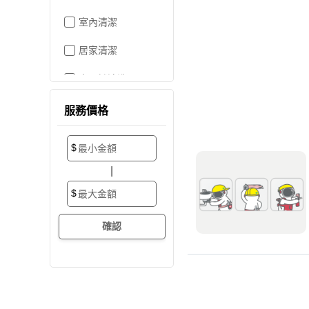
室內清潔
居家清潔
水晶燈清洗
空屋打掃
服務價格
居家收納
$
搬家/裝潢後清潔
|
大掃除
$
辦公室清潔
裝潢細清
外牆清潔
招牌清潔