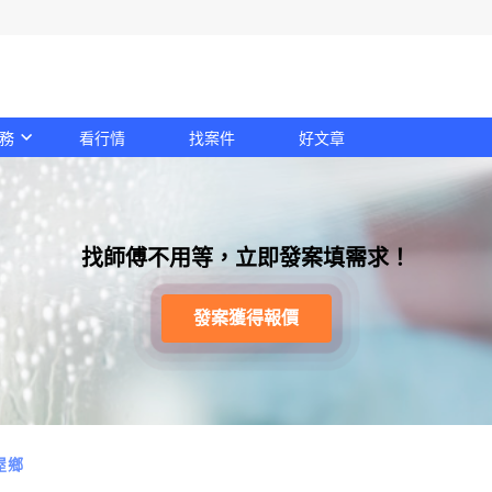
務
看行情
找案件
好文章
找師傅不用等，立即發案填需求！
發案獲得報價
屋鄉