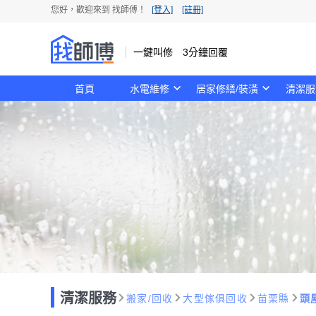
您好，歡迎來到 找師傅！
[登入]
[註冊]
一鍵叫修 3分鐘回覆
首頁
水電維修
居家修繕/裝潢
清潔服
清潔服務
搬家/回收
大型傢俱回收
苗栗縣
頭