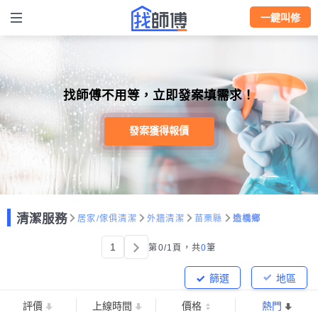
一鍵叫修
找師傅不用等，立即發案填需求！
發案獲得報價
清潔服務
居家/傢俱清潔
外牆清潔
苗栗縣
造橋鄉
1
第0/1頁，
共
0
筆
篩選
地區
評價
上線時間
價格
熱門