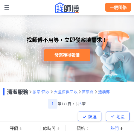
一鍵叫修
找師傅不用等，立即發案填需求！
發案獲得報價
清潔服務
搬家/回收
大型傢俱回收
苗栗縣
造橋鄉
1
第1/1頁，
共
5
筆
篩選
地區
評價
上線時間
價格
熱門