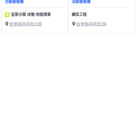
洽談後報價
洽談後報價
宜家沙發 床墊 地毯清潔
廣奕工程
苗栗縣
與其他10個
苗栗縣
與其他3個