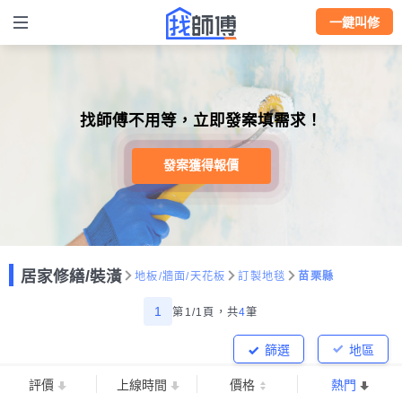
一鍵叫修
找師傅不用等，立即發案填需求！
發案獲得報價
居家修繕/裝潢
地板/牆面/天花板
訂製地毯
苗栗縣
1
第1/1頁，
共
4
筆
篩選
地區
評價
上線時間
價格
熱門