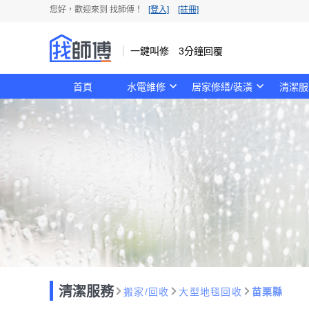
您好，歡迎來到 找師傅！
[登入]
[註冊]
一鍵叫修 3分鐘回覆
首頁
水電維修
居家修繕/裝潢
清潔服
清潔服務
搬家/回收
大型地毯回收
苗栗縣