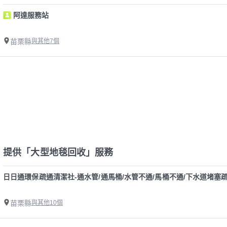
阿達服務站
苗栗縣
與其他7個
提供「大型地毯回收」服務
日日通環保疏通清潔社-通水管/通馬桶/水管不通/馬桶不通/下水道堵塞疏
苗栗縣
與其他10個