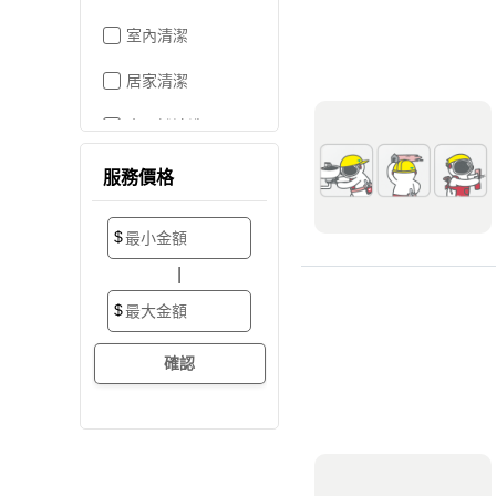
室內清潔
居家清潔
水晶燈清洗
空屋打掃
服務價格
居家收納
$
搬家/裝潢後清潔
|
大掃除
$
辦公室清潔
裝潢細清
外牆清潔
招牌清潔