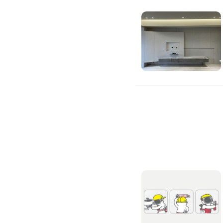
除蟲、除塵蟎
除塵蟎
除螞蟻
除蟑螂
除跳蚤
白蟻防治
滅鼠公司
除甲醛公司
搬家/回收
搬家公司
搬運家具