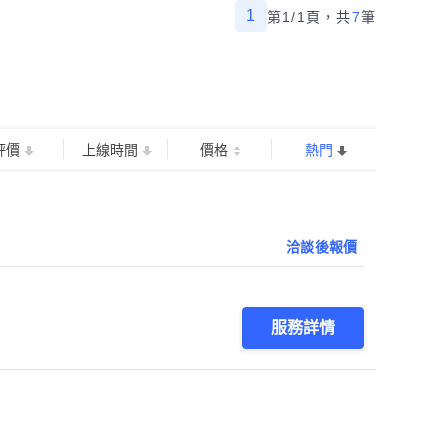
1
第1/1頁，
共
7
筆
評價
上線時間
價格
熱門
洽談後報價
服務詳情