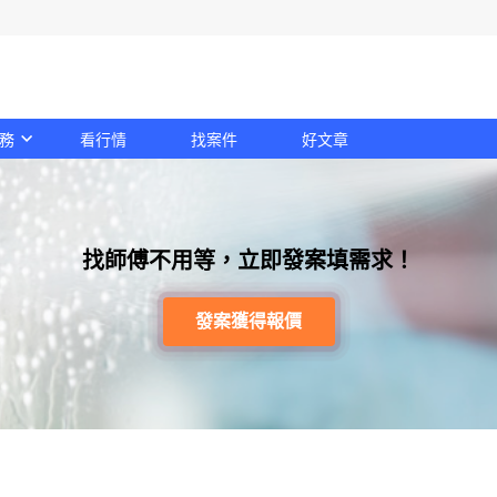
務
看行情
找案件
好文章
找師傅不用等，立即發案填需求！
發案獲得報價