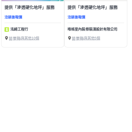
提供「滲透硬化地坪」服務
提供「滲透硬化地坪」服務
洽談後報價
洽談後報價
洺綺工程行
唯格室內裝修裝潢設計有限公司
苗栗縣
與其他10個
苗栗縣
與其他5個
1
第1/1頁，
共
10
筆
精選苗栗縣滲透硬化地坪師傅
幫助中心
我有建議