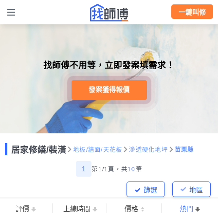
一鍵叫修
找師傅不用等，立即發案填需求！
發案獲得報價
居家修繕/裝潢
地板/牆面/天花板
滲透硬化地坪
苗栗縣
1
第1/1頁，
共
10
筆
篩選
地區
評價
上線時間
價格
熱門