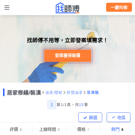
一鍵叫修
找師傅不用等，立即發案填需求！
發案獲得報價
居家修繕/裝潢
油漆/壁紙
房間油漆
苗栗縣
1
第1/1頁，
共
15
筆
篩選
地區
評價
上線時間
價格
熱門