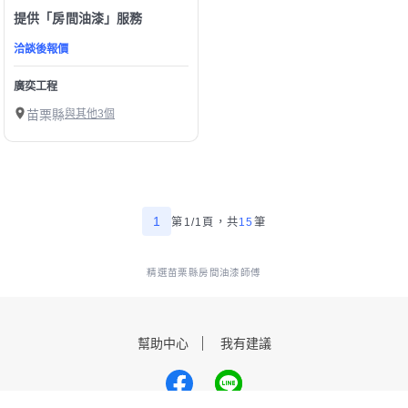
提供「房間油漆」服務
洽談後報價
廣奕工程
苗栗縣
與其他3個
1
第1/1頁，
共
15
筆
精選苗栗縣房間油漆師傅
幫助中心
我有建議