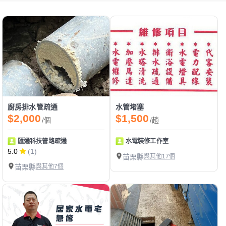
廚房排水管疏通
水管堵塞
$2,000
$1,500
/個
/趟
匯通科技管路疏通
水電裝修工作室
5.0
(1)
苗栗縣
與其他17個
苗栗縣
與其他7個