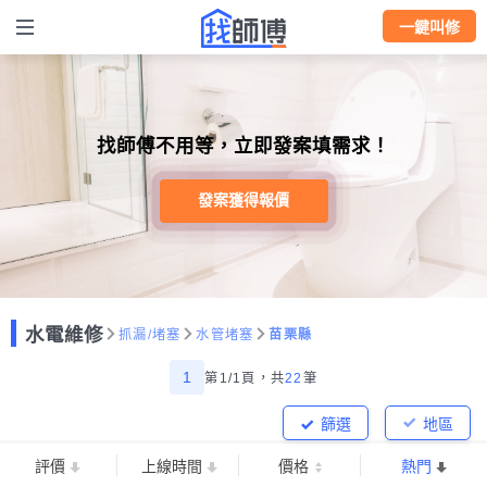
一鍵叫修
找師傅不用等，立即發案填需求！
發案獲得報價
水電維修
抓漏/堵塞
水管堵塞
苗栗縣
1
第1/1頁，
共
22
筆
篩選
地區
評價
上線時間
價格
熱門