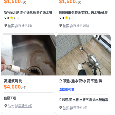
$1,500
$1,500
/次
/次
新竹抽水肥 新竹通馬桶 新竹通水管 新竹水管不通馬桶不通 新竹抽污水池 新竹水
日日通環保疏通清潔社-通水管/通馬桶/水
5.0
(5)
5.0
(2)
苗栗縣
與其他1個
苗栗縣
與其他10個
高週波清洗
立即通-通水管/水管不通/排水管堵塞/下水道阻塞/清洗水管/ 通馬桶 馬桶不通 疏通 水管
$4,000
/件
洽談後報價
信發工程
立即通-通水管/水管不通/排水管堵塞/下水
苗栗縣
與其他1個
苗栗縣
與其他1個