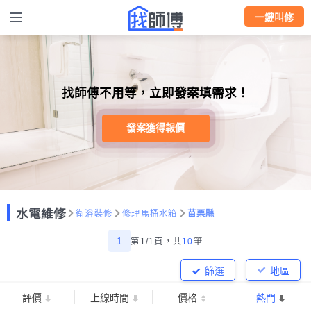
一鍵叫修
找師傅不用等，立即發案填需求！
發案獲得報價
水電維修
衛浴裝修
修理馬桶水箱
苗栗縣
1
第1/1頁，
共
10
筆
篩選
地區
評價
上線時間
價格
熱門