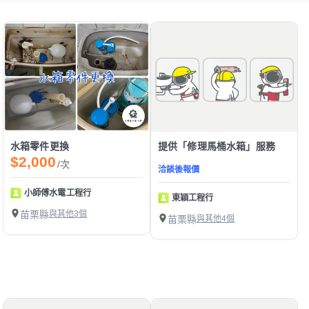
水箱零件更換
提供「修理馬桶水箱」服務
$2,000
/次
洽談後報價
小師傅水電工程行
東穎工程行
苗栗縣
與其他3個
苗栗縣
與其他4個