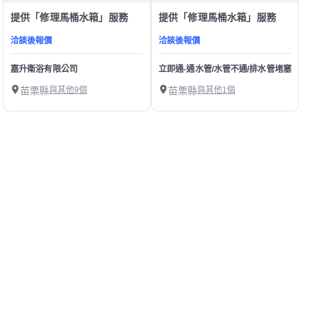
提供「修理馬桶水箱」服務
提供「修理馬桶水箱」服務
洽談後報價
洽談後報價
嘉升衛浴有限公司
立即通-通水管/水管不通/排水管堵塞/下水
苗栗縣
與其他9個
苗栗縣
與其他1個
1
第1/1頁，
共
10
筆
精選苗栗縣修理馬桶水箱師傅
幫助中心
我有建議