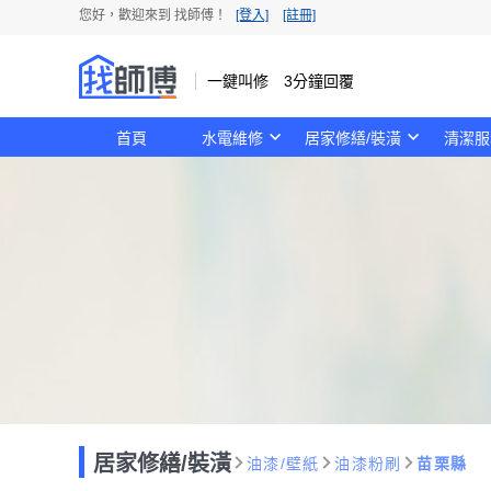
您好，歡迎來到 找師傅！
[登入]
[註冊]
一鍵叫修 3分鐘回覆
首頁
水電維修
居家修繕/裝潢
清潔服
居家修繕/裝潢
油漆/壁紙
油漆粉刷
苗栗縣