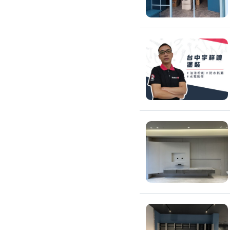
氣密窗裝修
紗窗裝修
防盜窗裝修
落地窗裝修
鐵窗裝修
隱形鐵窗裝修
鋁格柵裝修
隔音窗裝修
玻璃隔熱施工
玻璃裝修
窗簾訂製