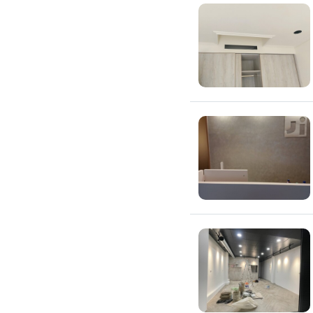
高架地板施工
輕鋼架/天花板
鑽孔/切割
泥作工程
木質裝潢
石材美容
噪音工程
油漆/壁紙
油漆粉刷
批土
房間油漆