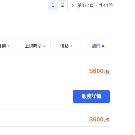
1
2
第1/2頁，
共
41
筆
評價
上線時間
價格
熱門
$600
/趟
服務詳情
$600
/坪