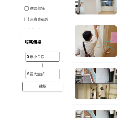
磁磚修補
馬賽克磁磚
地板施工
地板維修
服務價格
地板拋光打蠟
$
地板防滑施工
|
塑膠地板工程
$
實木地板
超耐磨地板
海島型木地板
卡扣式地板