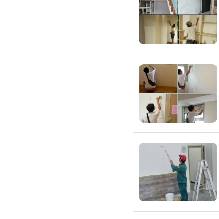
滲透硬化地坪
SPC石塑卡扣式地板
大理石地板裝潢
大理石工程
大理石維修
大理石地板清潔
水泥地板
防水地板
木地板打磨翻新
踢腳板施工
訂製地毯