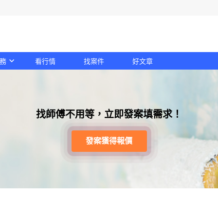
務
看行情
找案件
好文章
找師傅不用等，立即發案填需求！
發案獲得報價