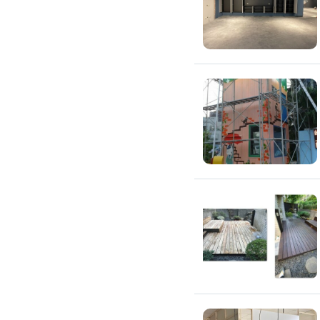
窗簾裝修
捲簾裝修
羅馬簾裝修
門片安裝維修
木門裝修
玻璃門裝修
浴室門裝修
塑膠拉門
拉門裝修
隔音門裝修
穀倉門裝修