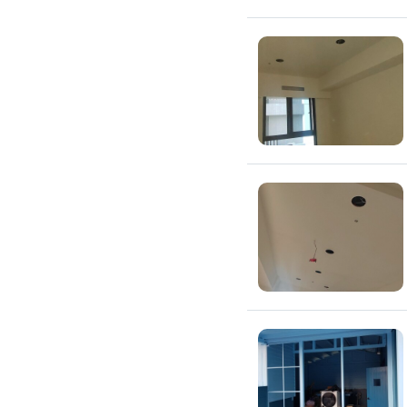
浴室油漆
壁紙施工
天花板壁紙施作
電視牆壁紙施作
文化石壁紙施作
大理石壁紙施作
清水模壁紙施作
門窗裝修
窗戶安裝維修
百葉窗裝修
鋁門窗裝修