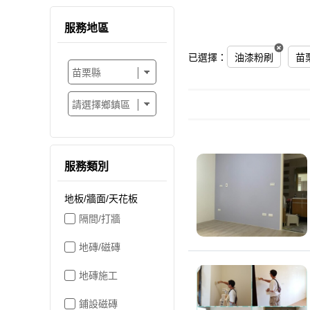
服務地區
已選擇：
油漆粉刷
苗
服務類別
地板/牆面/天花板
隔間/打牆
地磚/磁磚
地磚施工
鋪設磁磚