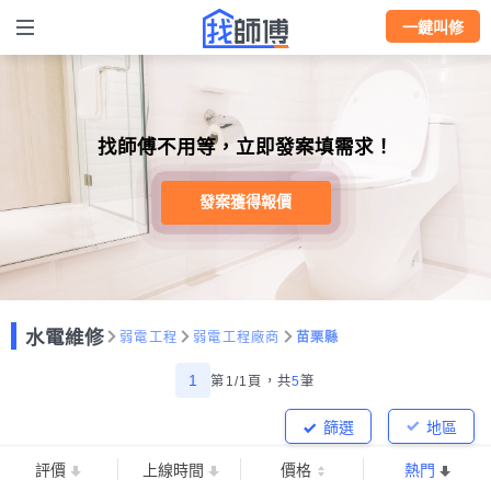
一鍵叫修
找師傅不用等，立即發案填需求！
發案獲得報價
水電維修
弱電工程
弱電工程廠商
苗栗縣
1
第1/1頁，
共
5
筆
篩選
地區
評價
上線時間
價格
熱門