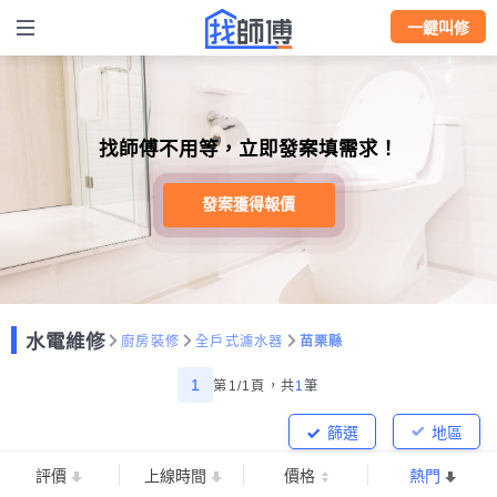
一鍵叫修
找師傅不用等，立即發案填需求！
發案獲得報價
水電維修
廚房裝修
全戶式濾水器
苗栗縣
1
第1/1頁，
共
1
筆
篩選
地區
評價
上線時間
價格
熱門