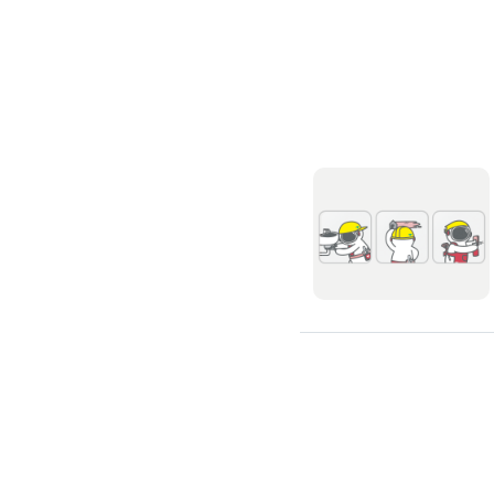
高架地板施工
輕鋼架/天花板
鑽孔/切割
泥作工程
木質裝潢
石材美容
噪音工程
油漆/壁紙
油漆粉刷
批土
房間油漆