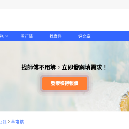
務
看行情
找案件
好文章
找師傅不用等，立即發案填需求！
發案獲得報價
投縣
草屯鎮