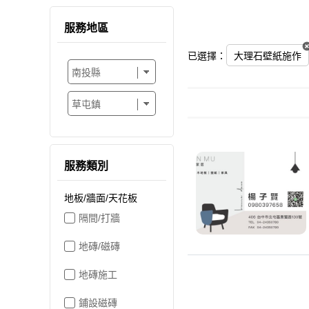
服務地區
已選擇：
大理石壁紙施作
服務類別
地板/牆面/天花板
隔間/打牆
地磚/磁磚
地磚施工
鋪設磁磚