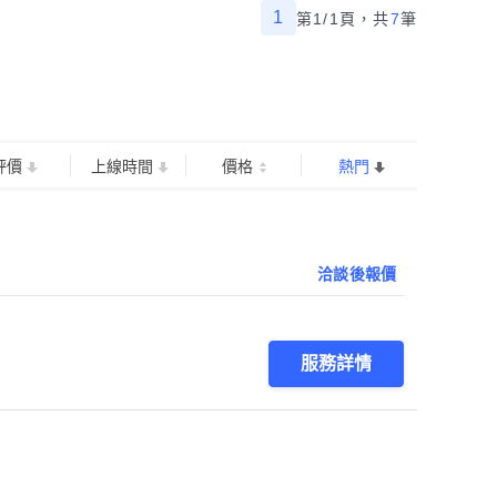
1
第1/1頁，
共
7
筆
評價
上線時間
價格
熱門
洽談後報價
服務詳情