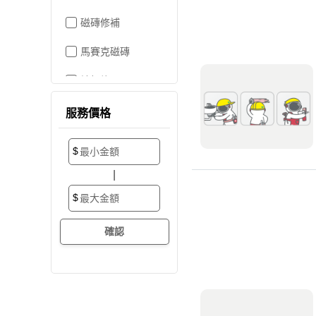
磁磚修補
馬賽克磁磚
地板施工
地板維修
服務價格
地板拋光打蠟
$
地板防滑施工
|
塑膠地板工程
$
實木地板
超耐磨地板
海島型木地板
卡扣式地板