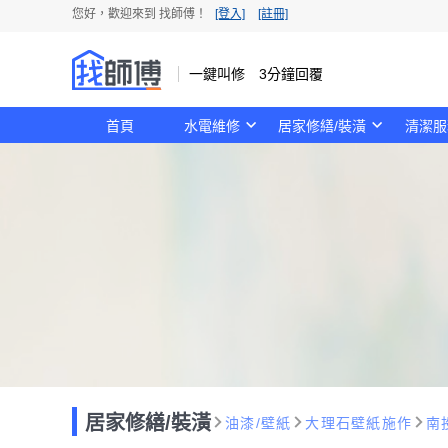
您好，歡迎來到 找師傅！
[登入]
[註冊]
一鍵叫修 3分鐘回覆
首頁
水電維修
居家修繕/裝潢
清潔服
居家修繕/裝潢
油漆/壁紙
大理石壁紙施作
南