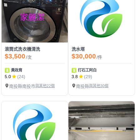
滾筒式洗衣機清洗
洗水塔
$3,500
$30,000
/次
/件
黃政育
打石工阿白
5.0
(24)
3.8
(29)
南投縣南投市
與其他22個
南投縣
與其他30個