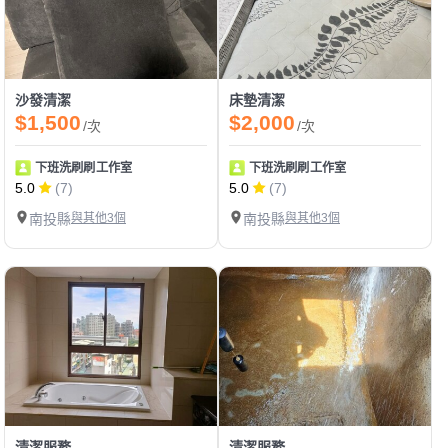
沙發清潔
床墊清潔
$1,500
$2,000
/次
/次
下班洗刷刷工作室
下班洗刷刷工作室
5.0
(7)
5.0
(7)
南投縣
與其他3個
南投縣
與其他3個
清潔服務
清潔服務