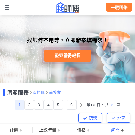
一鍵叫修
找師傅不用等，立即發案填需求！
發案獲得報價
清潔服務
南投縣
南投市
1
2
3
4
5
...
6
第1/6頁，
共
121
筆
篩選
地區
評價
上線時間
價格
熱門