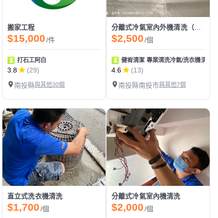
搬家工程
分離式冷氣室內外機清洗（拆卸風鼓）
$15,000
$2,500
/件
/個
打石工阿白
健峟清潔 專業清洗冷氣/洗衣機清洗
3.8
(29)
4.6
(13)
南投縣
與其他30個
南投縣南投市
與其他7個
直立式洗衣機清洗
分離式冷氣室內機清洗
$1,700
$2,000
/個
/個