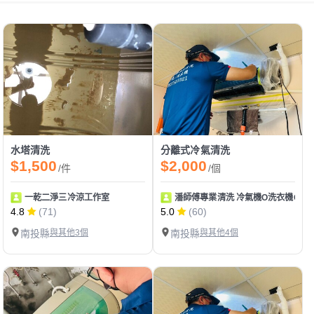
水塔清洗
分離式冷氣清洗
$1,500
$2,000
/件
/個
一乾二淨三冷涼工作室
潘師傅專業清洗 冷氣機O洗衣機O專
4.8
(71)
5.0
(60)
南投縣
與其他3個
南投縣
與其他4個