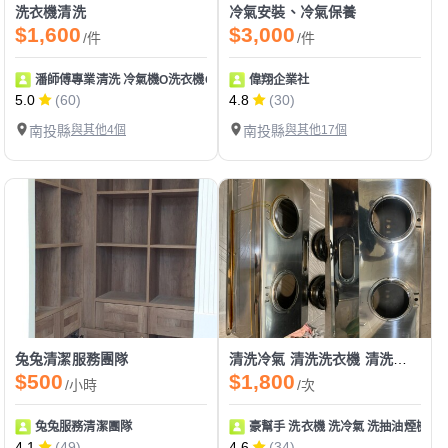
洗衣機清洗
冷氣安裝、冷氣保養
$1,600
$3,000
/件
/件
潘師傅專業清洗 冷氣機O洗衣機O專業清洗
偉翔企業社
5.0
(60)
4.8
(30)
南投縣
與其他4個
南投縣
與其他17個
兔兔清潔服務團隊
清洗冷氣 清洗洗衣機 清洗抽油煙機
$500
$1,800
/小時
/次
兔兔服務清潔團隊
豪幫手 洗衣機 洗冷氣 洗抽油煙機
4.1
(49)
4.6
(34)