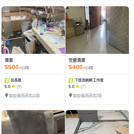
清潔
空屋清潔
$500
$400
/小時
/小時
呂長恩
下班洗刷刷工作室
5.0
(9)
5.0
(7)
南投縣
與其他15個
南投縣
與其他3個