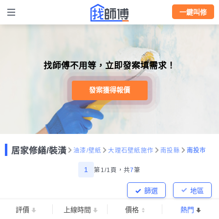
一鍵叫修
找師傅不用等，立即發案填需求！
發案獲得報價
居家修繕/裝潢
油漆/壁紙
大理石壁紙施作
南投縣
南投市
1
第1/1頁，
共
7
筆
篩選
地區
評價
上線時間
價格
熱門