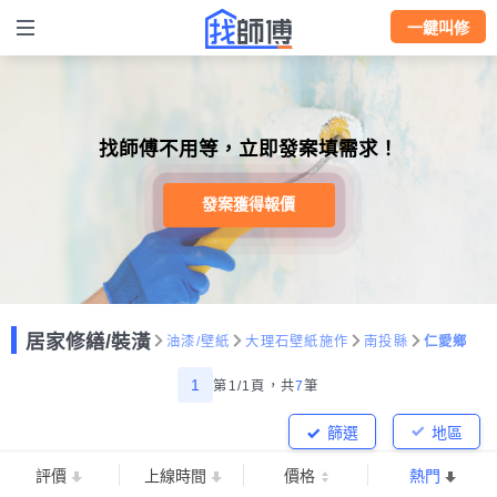
一鍵叫修
找師傅不用等，立即發案填需求！
發案獲得報價
居家修繕/裝潢
油漆/壁紙
大理石壁紙施作
南投縣
仁愛鄉
1
第1/1頁，
共
7
筆
篩選
地區
評價
上線時間
價格
熱門