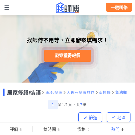
一鍵叫修
找師傅不用等，立即發案填需求！
發案獲得報價
居家修繕/裝潢
油漆/壁紙
大理石壁紙施作
南投縣
魚池鄉
1
第1/1頁，
共
7
筆
篩選
地區
評價
上線時間
價格
熱門