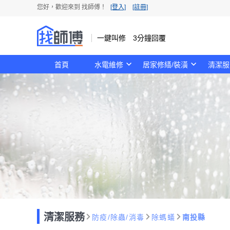
您好，歡迎來到 找師傅！
[登入]
[註冊]
一鍵叫修 3分鐘回覆
首頁
水電維修
居家修繕/裝潢
清潔服
清潔服務
防疫/除蟲/消毒
除螞蟻
南投縣