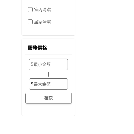
室內清潔
居家清潔
水晶燈清洗
空屋打掃
服務價格
居家收納
$
搬家/裝潢後清潔
|
大掃除
$
辦公室清潔
裝潢細清
外牆清潔
招牌清潔