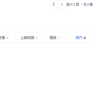
1
第0/1頁，
共
0
筆
評價
上線時間
價格
熱門