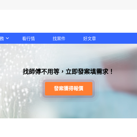
務
看行情
找案件
好文章
找師傅不用等，立即發案填需求！
發案獲得報價