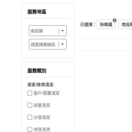
服務地區
已選擇：
除螞蟻
南投
服務類別
居家/傢俱清潔
窗戶/窗簾清潔
床墊清潔
沙發清潔
地毯清洗