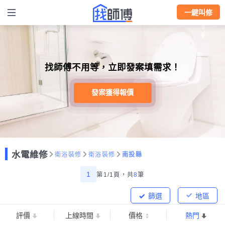
一鍵叫修
找師傅不用等，立即發案填需求！
發案獲得報價
水電維修
衛浴裝修
衛浴裝修
南投縣
1
第1/1頁，
共
8
筆
篩選
地區
評價
上線時間
價格
熱門