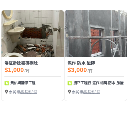
浴缸拆除磁磚剔除
泥作 防水 磁磚
$1,000
$3,000
/坪
/件
黃佑興翻修工程
捷正工程行 泥作 磁磚 防水 房屋修繕
南投縣
與其他3個
南投縣
與其他3個