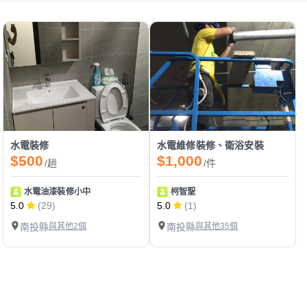
水電裝修
水電維修裝修、衛浴安裝
$500
$1,000
/趟
/件
水電油漆裝修小中
柯智聖
5.0
(29)
5.0
(1)
南投縣
與其他2個
南投縣
與其他35個