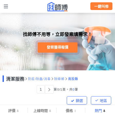
一鍵叫修
找師傅不用等，立即發案填需求！
發案獲得報價
清潔服務
防疫/除蟲/消毒
除蟑螂
南投縣
1
第0/1頁，
共
0
筆
篩選
地區
評價
上線時間
價格
熱門