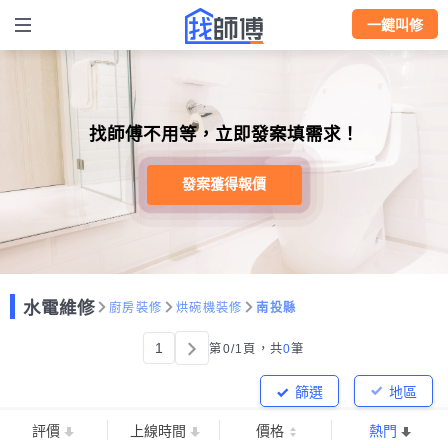
一鍵叫修
找師傅不用等，立即發案填需求！
發案獲得報價
水電維修
廚房裝修
烘碗機裝修
南投縣
1
第0/1頁，
共
0
筆
篩選
地區
評價
上線時間
價格
熱門