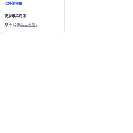
洽談後報價
沅淨專業清潔
南投縣
與其他5個