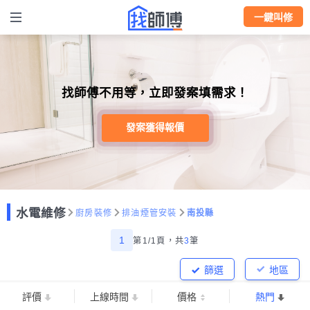
一鍵叫修
找師傅不用等，立即發案填需求！
發案獲得報價
水電維修
廚房裝修
排油煙管安裝
南投縣
1
第1/1頁，
共
3
筆
篩選
地區
評價
上線時間
價格
熱門