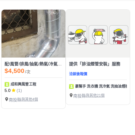
配/風管/排風/抽氣/熱氣/冷氣/油煙/過濾
提供「排油煙管安裝」服務
$4,500
/次
洽談後報價
成和興風管工程
豪幫手 洗衣機 洗冷氣 洗抽油煙機
5.0
(1)
南投縣
與其他21個
南投縣
與其他4個