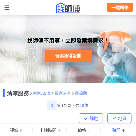
一鍵叫修
找師傅不用等，立即發案填需求！
發案獲得報價
清潔服務
搬家/回收
搬家清潔
南投縣
1
第1/1頁，
共
20
筆
篩選
地區
評價
上線時間
價格
熱門