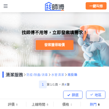
一鍵叫修
找師傅不用等，立即發案填需求！
發案獲得報價
清潔服務
防疫/除蟲/消毒
水管清潔
南投縣
1
第1/1頁，
共
4
筆
篩選
地區
評價
上線時間
價格
熱門