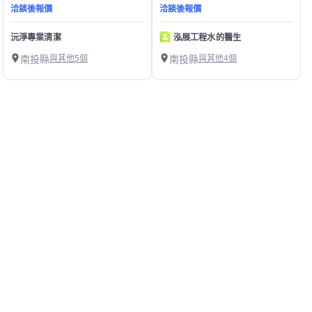
洽談後報價
洽談後報價
沅淨專業清潔
泓展工程水的醫生
南投縣
與其他5個
南投縣
與其他4個