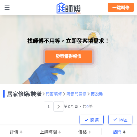
一鍵叫修
找師傅不用等，立即發案填需求！
發案獲得報價
居家修繕/裝潢
門窗裝修
隔音門裝修
南投縣
1
第0/1頁，
共
0
筆
篩選
地區
評價
上線時間
價格
熱門