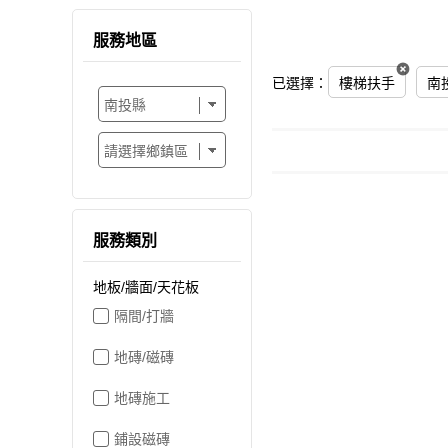
服務地區
已選擇：
樓梯扶手
南
服務類別
地板/牆面/天花板
隔間/打牆
地磚/磁磚
地磚施工
鋪設磁磚