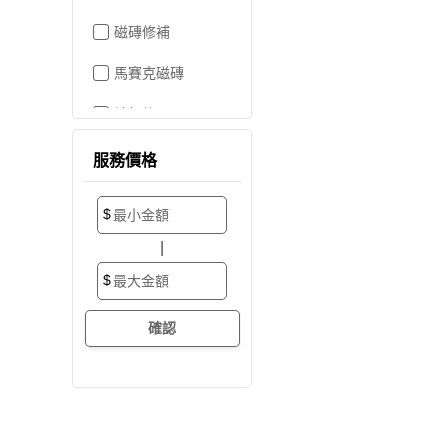
磁磚修補
馬賽克磁磚
地板施工
地板維修
服務價格
地板拋光打蠟
$
地板防滑施工
|
塑膠地板工程
$
實木地板
超耐磨地板
海島型木地板
卡扣式地板