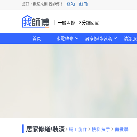
您好，歡迎來到 找師傅！
[登入]
[註冊]
一鍵叫修 3分鐘回覆
首頁
水電維修
居家修繕/裝潢
清潔服
居家修繕/裝潢
鐵工施作
樓梯扶手
南投縣