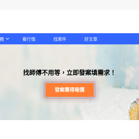
務
看行情
找案件
好文章
找師傅不用等，立即發案填需求！
發案獲得報價