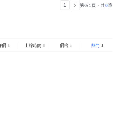
1
第0/1頁，
共
0
筆
評價
上線時間
價格
熱門