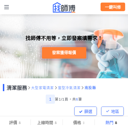
一鍵叫修
找師傅不用等，立即發案填需求！
發案獲得報價
清潔服務
大型家電清潔
窗型冷氣清潔
南投縣
1
第1/1頁，
共
6
筆
篩選
地區
評價
上線時間
價格
熱門