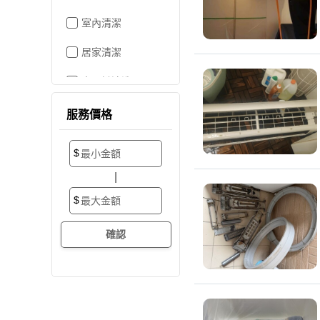
室內清潔
居家清潔
水晶燈清洗
空屋打掃
服務價格
居家收納
$
搬家/裝潢後清潔
|
大掃除
$
辦公室清潔
裝潢細清
外牆清潔
招牌清潔