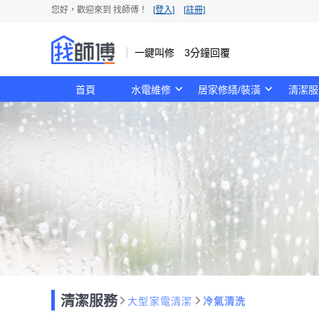
您好，歡迎來到 找師傅！
[登入]
[註冊]
一鍵叫修 3分鐘回覆
首頁
水電維修
居家修繕/裝潢
清潔服
清潔服務
大型家電清潔
冷氣清洗