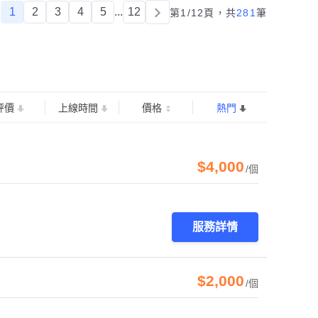
1
2
3
4
5
...
12
第1/12頁，
共
281
筆
評價
上線時間
價格
熱門
$4,000
/個
服務詳情
$2,000
/個