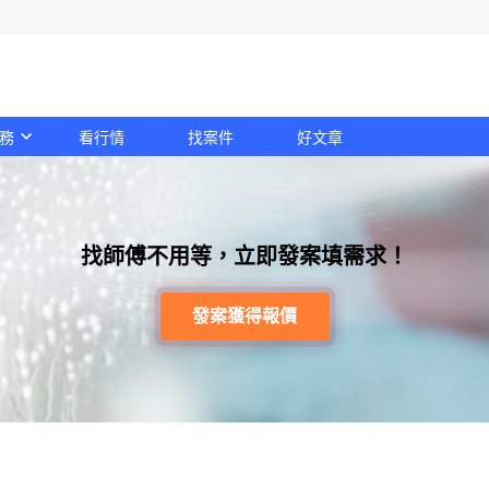
務
看行情
找案件
好文章
找師傅不用等，立即發案填需求！
發案獲得報價