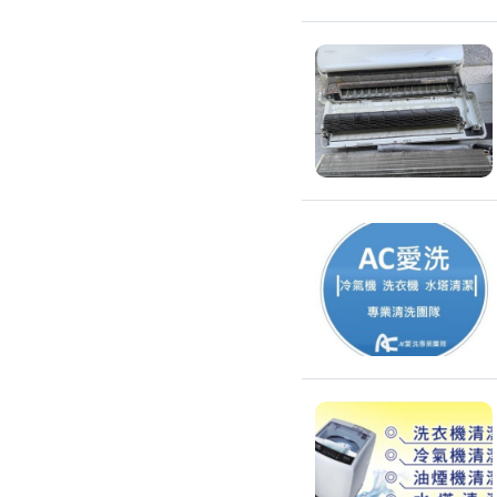
除蟲、除塵蟎
除塵蟎
除螞蟻
除蟑螂
除跳蚤
白蟻防治
滅鼠公司
除甲醛公司
搬家/回收
搬家公司
搬運家具