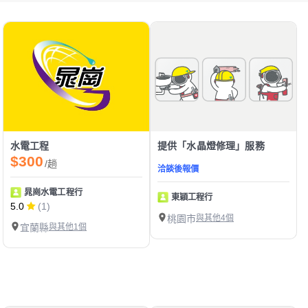
水電工程
提供「水晶燈修理」服務
$300
/趟
洽談後報價
晁崗水電工程行
東穎工程行
5.0
(1)
桃園市
與其他4個
宜蘭縣
與其他1個