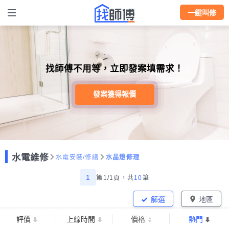
一鍵叫修
找師傅不用等，立即發案填需求！
發案獲得報價
水電維修
水電安裝/修繕
水晶燈修理
1
第1/1頁，
共
10
筆
篩選
地區
評價
上線時間
價格
熱門