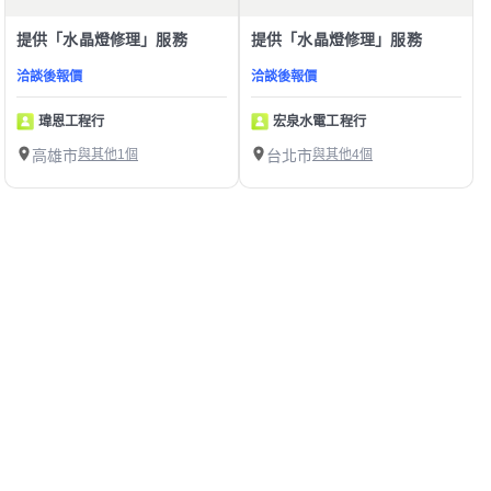
提供「水晶燈修理」服務
提供「水晶燈修理」服務
洽談後報價
洽談後報價
瑋恩工程行
宏泉水電工程行
高雄市
與其他1個
台北市
與其他4個
1
第1/1頁，
共
10
筆
附近水晶燈修理師傅
幫助中心
我有建議