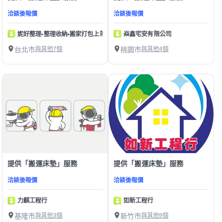
洽談後報價
洽談後報價
妮好整理•整理收納•搬家打包上架
焱鑫宅安有限公司
台北市
與其他7個
桃園市
與其他4個
提供「搬運床墊」服務
提供「搬運床墊」服務
洽談後報價
洽談後報價
力麒工程行
如新工程行
基隆市
與其他3個
新竹市
與其他9個