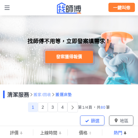
一鍵叫修
找師傅不用等，立即發案填需求！
發案獲得報價
清潔服務
搬家/回收
搬運床墊
1
2
3
4
第1/4頁，
共
80
筆
篩選
地區
評價
上線時間
價格
熱門