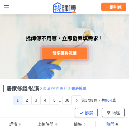
一鍵叫修
找師傅不用等，立即發案填需求！
發案獲得報價
居家修繕/裝潢
裝潢/室內設計
書房設計
1
2
3
4
5
...
38
第1/38頁，
共
904
筆
篩選
地區
評價
上線時間
價格
熱門