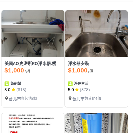
美國AO史密斯RO淨水器.櫻花淨水器.廚下熱飲機.
淨水器安裝
$1,000
$1,000
/趟
/個
黃朝榮
淨在生活
5.0
(615)
5.0
(378)
台北市
與其他8個
台北市
與其他4個