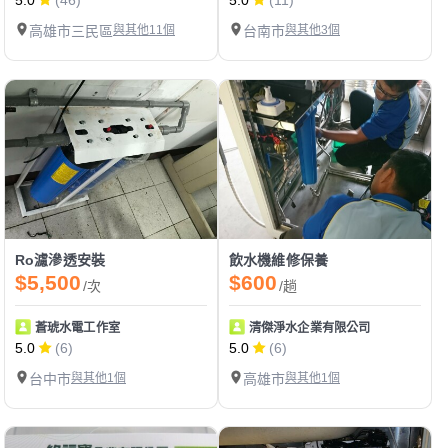
5.0
(46)
5.0
(11)
高雄市三民區
與其他11個
台南市
與其他3個
Ro濾滲透安裝
飲水機維修保養
$5,500
$600
/次
/趟
蒼琥水電工作室
清傑淨水企業有限公司
5.0
(6)
5.0
(6)
台中市
與其他1個
高雄市
與其他1個