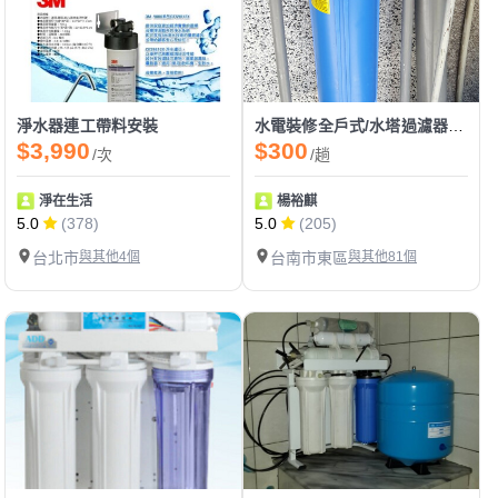
淨水器連工帶料安裝
水電裝修全戶式/水塔過濾器/淨水器
$3,990
$300
/次
/趟
淨在生活
楊裕麒
5.0
(378)
5.0
(205)
台北市
與其他4個
台南市東區
與其他81個