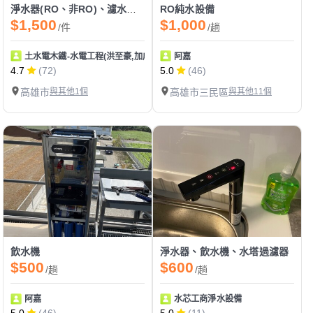
淨水器(RO、非RO)、濾水器(RO、非RO)
RO純水設備
$1,500
$1,000
/件
/趟
土水電木鐵-水電工程(洪至豪,加成發實業)
阿嘉
4.7
(72)
5.0
(46)
高雄市
與其他1個
高雄市三民區
與其他11個
飲水機
淨水器、飲水機、水塔過濾器
$500
$600
/趟
/趟
阿嘉
水芯工商淨水設備