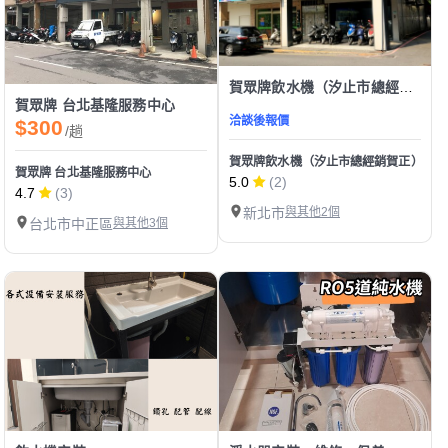
賀眾牌飲水機（汐止市總經銷賀正）
賀眾牌 台北基隆服務中心
洽談後報價
$300
/趟
賀眾牌飲水機（汐止市總經銷賀正）
賀眾牌 台北基隆服務中心
5.0
(2)
4.7
(3)
新北市
與其他2個
台北市中正區
與其他3個