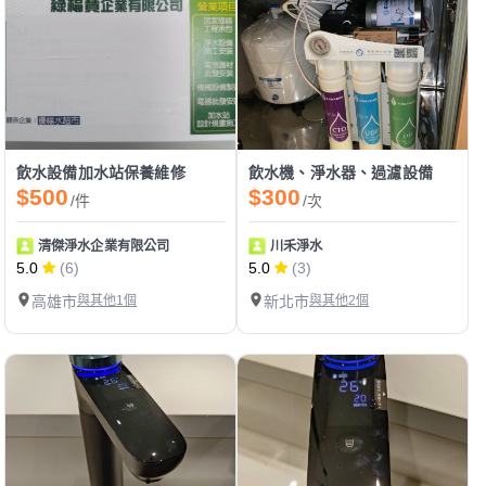
飲水設備加水站保養維修
飲水機、淨水器、過濾設備
$500
$300
/件
/次
清傑淨水企業有限公司
川禾淨水
5.0
(6)
5.0
(3)
高雄市
與其他1個
新北市
與其他2個