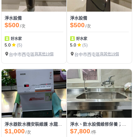
淨水設備
淨水設備
$500
$500
/次
/次
好水家
好水家
5.0
(5)
5.0
(5)
台中市西屯區
與其他19個
台中市西屯區
與其他19個
淨水器飲水機安裝維護 水龍頭安裝
淨水、飲水設備維修保養；水電修繕
$1,000
$7,800
/次
/件