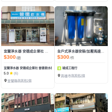
宜蘭淨水器 安德成企業社 普德飲水機 加水站(24小時)
全戶式淨水器安裝/加壓馬達施作
$300
$300
/趟
/件
宜蘭淨水器 安德成企業社 普德飲水機 加水站(24小時)
竣成工程行
5.0
(6)
高雄市
與其他2個
宜蘭縣
與其他2個