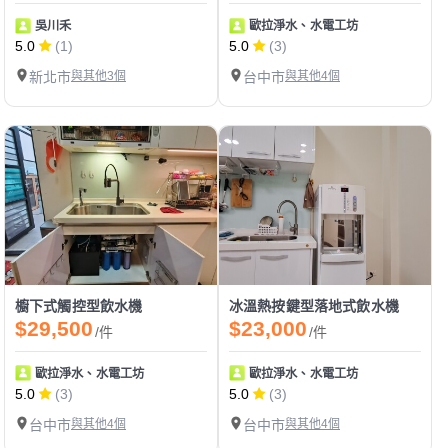
吳川禾
歐拉淨水、水電工坊
5.0
(1)
5.0
(3)
新北市
與其他3個
台中市
與其他4個
櫥下式觸控型飲水機
冰溫熱按鍵型落地式飲水機
$29,500
$23,000
/件
/件
歐拉淨水、水電工坊
歐拉淨水、水電工坊
5.0
(3)
5.0
(3)
台中市
與其他4個
台中市
與其他4個