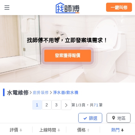
一鍵叫修
找師傅不用等，立即發案填需求！
發案獲得報價
水電維修
廚房裝修
淨水器/飲水機
1
2
3
第1/3頁，
共
71
筆
篩選
地區
評價
上線時間
價格
熱門