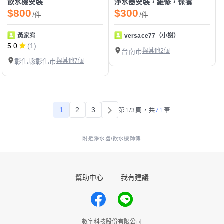
飲水機安裝
淨水器安裝，維修，保養
$800
$300
/件
/件
黃家宥
versace77（小謝）
5.0
(1)
台南市
與其他2個
彰化縣彰化市
與其他7個
1
2
3
第1/3頁，
共
71
筆
附近淨水器/飲水機師傅
幫助中心
我有建議
數字科技股份有限公司