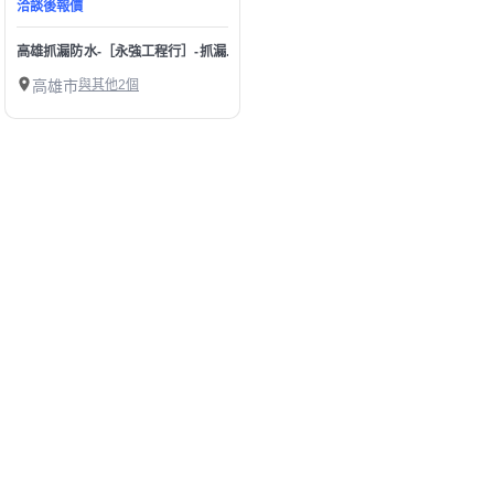
洽談後報價
高雄抓漏防水-［永強工程行］-抓漏.配管工程.Epoxy防水地板工程.
高雄市
與其他2個