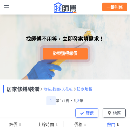
一鍵叫修
找師傅不用等，立即發案填需求！
發案獲得報價
居家修繕/裝潢
地板/牆面/天花板
防水地板
1
第1/1頁，
共
3
筆
篩選
地區
評價
上線時間
價格
熱門