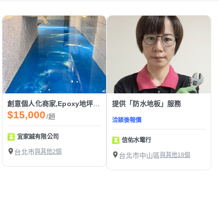
創意個人化商家,Epoxy地坪,環氧樹脂地坪工程,停車場地坪,環氧樹脂施工,廠房地坪工程
提供「防水地板」服務
$15,000
/趟
洽談後報價
宜家誠有限公司
信佑水電行
台北市
與其他2個
台北市中山區
與其他18個