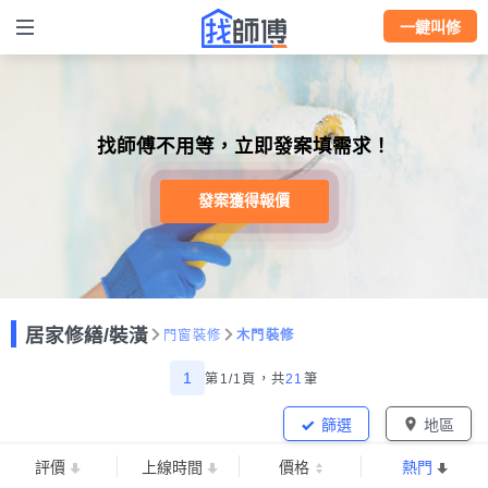
一鍵叫修
找師傅不用等，立即發案填需求！
發案獲得報價
居家修繕/裝潢
門窗裝修
木門裝修
1
第1/1頁，
共
21
筆
篩選
地區
評價
上線時間
價格
熱門