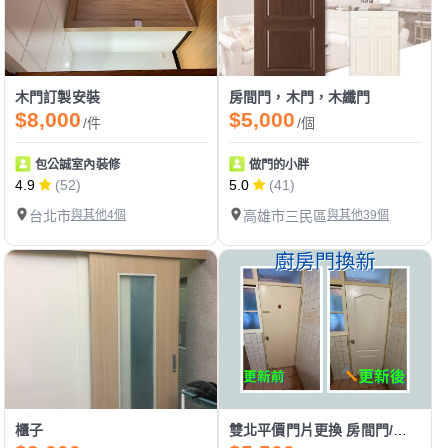
木門訂製安裝
房間門，木門，木纖門
$8,000
$5,000
/件
/個
包公誠室內裝修
做門的小胖
4.9
(52)
5.0
(41)
台北市
與其他4個
高雄市三民區
與其他39個
櫃子
雙北平價門片更換 房間門/廁所門/換門/裝門/門片安裝