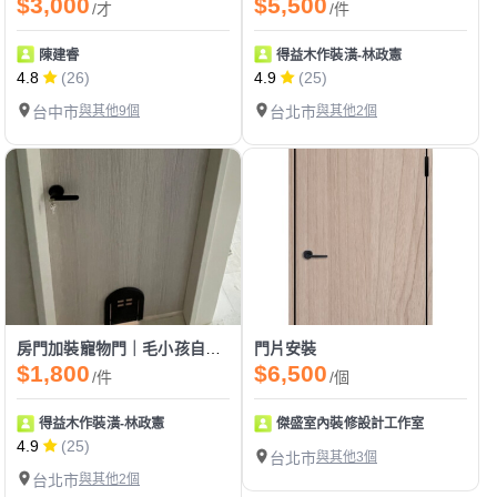
$3,000
$5,500
/才
/件
陳建睿
得益木作裝潢-林政憲
4.8
(26)
4.9
(25)
台中市
與其他9個
台北市
與其他2個
房門加裝寵物門｜毛小孩自由進出更方便
門片安裝
$1,800
$6,500
/件
/個
得益木作裝潢-林政憲
傑盛室內裝修設計工作室
4.9
(25)
台北市
與其他3個
台北市
與其他2個