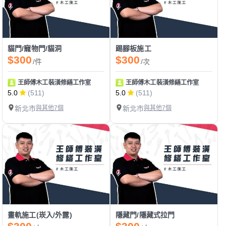
貓門/寵物門/貓洞
踢腳板施工
$300
$300
/件
/次
王師傅木工裝潢修繕工作室
王師傅木工裝潢修繕工作室
5.0
(511)
5.0
(511)
新北市
與其他7個
新北市
與其他7個
畫軌施工(崁入/外露)
隱藏門/隱藏式拉門