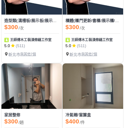
造型類(溝槽板/展示板/展示架/格柵/玄關)
櫃體(櫃門更新/書櫃/展示櫃/上櫃/書桌/吊櫃/收納櫃/衣櫃/矮櫃)
$300
$300
/次
/次
王師傅木工裝潢修繕工作室
王師傅木工裝潢修繕工作室
5.0
(511)
5.0
(511)
新北市
與其他7個
新北市
與其他7個
家居整修
冷氣帽/窗簾盒
$300
$400
/趟
/件