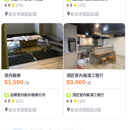
4.9
(25)
4.9
(22)
新北市
與其他2個
新北市
與其他3個
室內裝修
泗匠室內裝潢工程行
$1,500
$3,000
/次
/天
品榮室內設計裝修公司
泗匠室內裝潢工程行
4.9
(22)
4.4
(16)
新北市
與其他3個
新北市
與其他19個