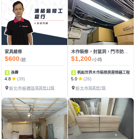
家具維修
木作裝修，封鼠洞，門市防鼠，居家廚房定期除蟑，居家定期清潔，
$600
$1,200
/趟
/小時
孫霽
帆船世界木作裝修房屋修繕工程
4.8
(39)
5.0
(26)
新北市板橋區
與其他13個
新北市
與其他7個