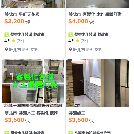
雙北市 平釘天花板
雙北市 客製化 木作櫃體訂做
$3,200
$4,000
/坪
/趟
得益木作裝潢-林政憲
得益木作裝潢-林政憲
4.9
(25)
4.9
(25)
新北市
與其他2個
新北市
與其他2個
雙北市 裝潢木工 客製化櫃體
裝潢施工
$3,500
$3,500
/天
/天
得益木作裝潢-林政憲
品榮室內設計裝修公司