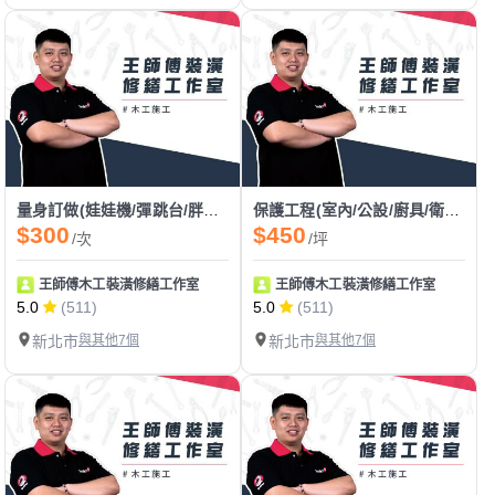
量身訂做(娃娃機/彈跳台/胖卡/餐車)
保護工程(室內/公設/廚具/衛浴設備/門框/大門/新建案/舊翻新)
$300
$450
/次
/坪
王師傅木工裝潢修繕工作室
王師傅木工裝潢修繕工作室
5.0
(511)
5.0
(511)
新北市
與其他7個
新北市
與其他7個