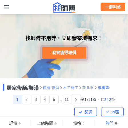
一鍵叫修
找師傅不用等，立即發案填需求！
發案獲得報價
居家修繕/裝潢
櫥櫃/傢俱
木工施工
新北市
板橋區
1
2
3
4
5
...
11
第1/11頁，
共
242
筆
篩選
地區
評價
上線時間
價格
熱門