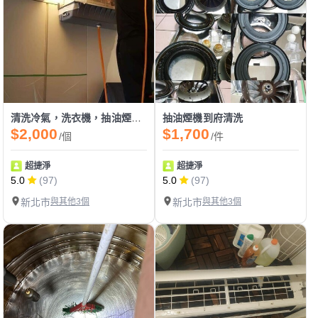
清洗冷氣，洗衣機，抽油煙機，清除塵蟎
抽油煙機到府清洗
$2,000
$1,700
/個
/件
超捷淨
超捷淨
5.0
(97)
5.0
(97)
新北市
與其他3個
新北市
與其他3個