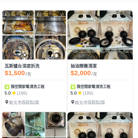
瓦斯爐台深度拆洗
抽油煙機清潔
$1,500
$2,000
/次
/次
雅空間家電清洗工程
雅空間家電清洗工程
5.0
(186)
5.0
(186)
新北市
與其他2個
新北市
與其他2個