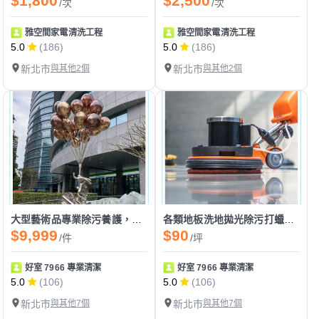
$1,800
$2,500
/次
/次
雅空間家電清洗工程
雅空間家電清洗工程
5.0
(186)
5.0
(186)
新北市
與其他2個
新北市
與其他2個
大型藝術品專業除污養護，維護藝術原貌與價值
各類地板洗地拋光除污打蠟，恢復地面亮麗保護層
$9,999
$90
/件
/坪
好室 7966 專業清潔
好室 7966 專業清潔
5.0
(106)
5.0
(106)
新北市
與其他7個
新北市
與其他7個