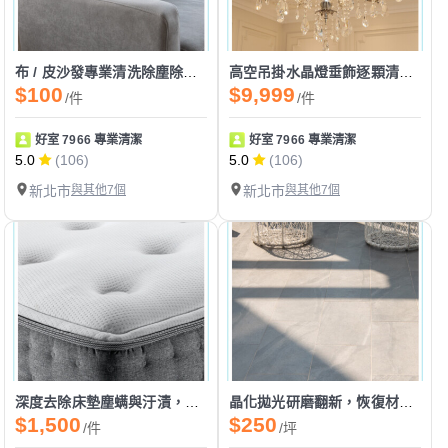
布 / 皮沙發專業清洗除塵除汙，還您潔淨舒適的居家環境
高空吊掛水晶燈垂飾逐顆清洗，恢復燈飾晶瑩璀璨光彩
$100
$9,999
/件
/件
好室 7966 專業清潔
好室 7966 專業清潔
5.0
(106)
5.0
(106)
新北市
與其他7個
新北市
與其他7個
深度去除床墊塵螨與汙漬，打造健康無虞睡眠環境
晶化拋光研磨翻新，恢復材質原有平整光澤度
$1,500
$250
/件
/坪