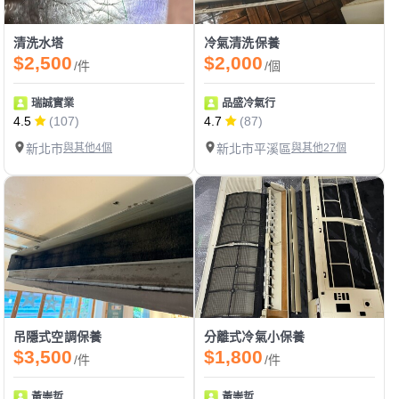
清洗水塔
冷氣清洗保養
$2,500
$2,000
/件
/個
瑞誠實業
品盛冷氣行
4.5
(107)
4.7
(87)
新北市
與其他4個
新北市平溪區
與其他27個
吊隱式空調保養
分離式冷氣小保養
$3,500
$1,800
/件
/件
黃崇哲
黃崇哲