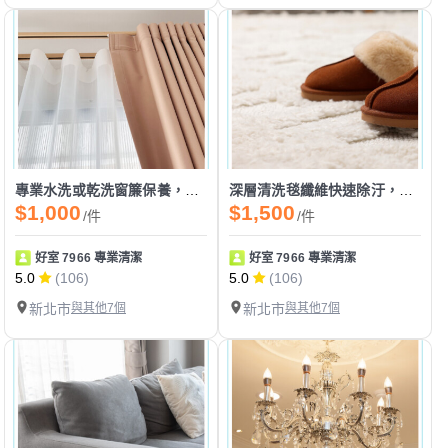
專業水洗或乾洗窗簾保養，延長窗簾壽命質感如新
深層清洗毯纖維快速除汙，瞬間回收汙水塵埃汙垢
$1,000
$1,500
/件
/件
好室 7966 專業清潔
好室 7966 專業清潔
5.0
(106)
5.0
(106)
新北市
與其他7個
新北市
與其他7個