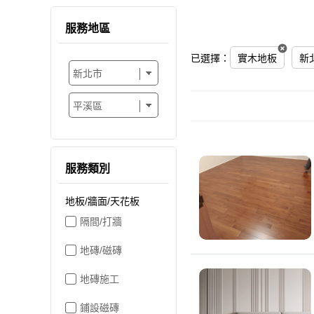
服務地區
已選擇：
實木地板
服務類別
地板/牆面/天花板
隔間/打牆
地磚/磁磚
地磚施工
鋪設磁磚