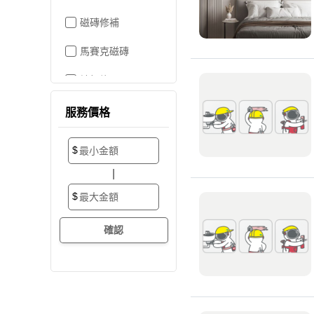
磁磚修補
馬賽克磁磚
地板施工
地板維修
服務價格
地板拋光打蠟
$
地板防滑施工
|
塑膠地板工程
$
實木地板
超耐磨地板
海島型木地板
卡扣式地板