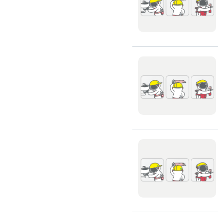
浴室油漆
壁紙施工
天花板壁紙施作
電視牆壁紙施作
文化石壁紙施作
大理石壁紙施作
清水模壁紙施作
門窗裝修
窗戶安裝維修
百葉窗裝修
鋁門窗裝修