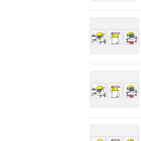
高架地板施工
輕鋼架/天花板
鑽孔/切割
泥作工程
木質裝潢
石材美容
噪音工程
油漆/壁紙
油漆粉刷
批土
房間油漆