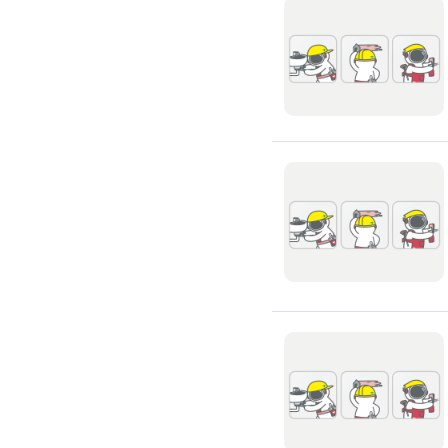
滲透硬化地坪
SPC石塑卡扣式地板
大理石地板裝潢
大理石工程
大理石維修
大理石地板清潔
水泥地板
防水地板
木地板打磨翻新
踢腳板施工
訂製地毯