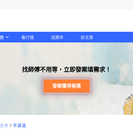
務
看行情
找案件
好文章
找師傅不用等，立即發案填需求！
發案獲得報價
北市
平溪區