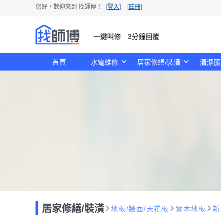
您好，歡迎來到 找師傅！
[登入]
[註冊]
一鍵叫修 3分鐘回覆
首頁
水電維修
居家修繕/裝潢
清潔服
居家修繕/裝潢
地板/牆面/天花板
實木地板
新