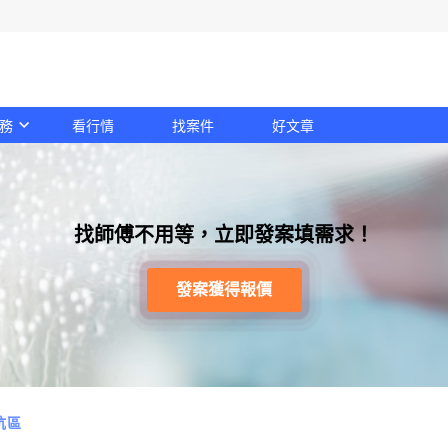
務
看行情
找案件
好文章
找師傅不用等，立即發案填需求！
發案獲得報價
坑區