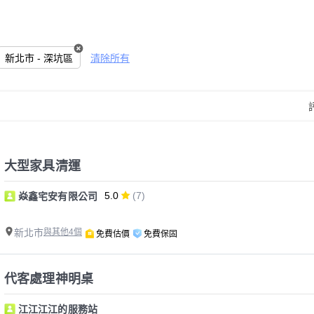
新北市 - 深坑區
清除所有
大型家具清運
5.0
(7)
焱鑫宅安有限公司
新北市
與其他4個
免費估價
免費保固
代客處理神明桌
江江江江的服務站