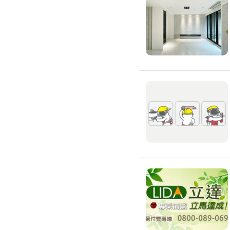
環保工程
廚房/衛浴清潔
廚房清潔
流理臺清潔
馬桶清潔
浴缸清潔
磁磚牆面清潔
排油煙機清潔
水管清潔
大型家電清潔
冷氣清洗