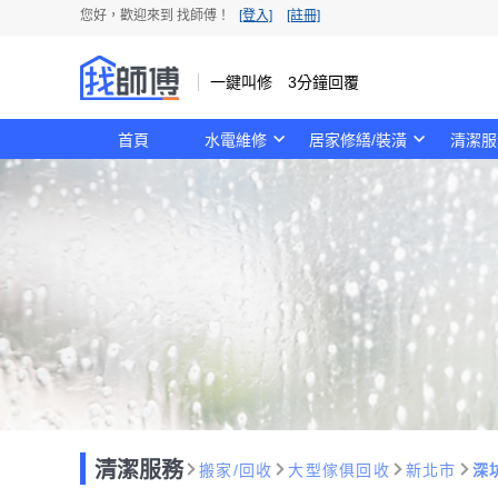
您好，歡迎來到 找師傅！
[登入]
[註冊]
一鍵叫修 3分鐘回覆
首頁
水電維修
居家修繕/裝潢
清潔服
清潔服務
搬家/回收
大型傢俱回收
新北市
深