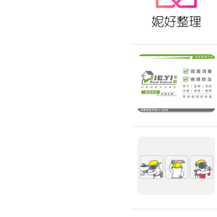
除蟲、除塵蟎
除塵蟎
除螞蟻
除蟑螂
除跳蚤
白蟻防治
滅鼠公司
除甲醛公司
搬家/回收
搬家公司
搬運家具