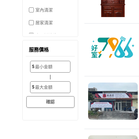
室內清潔
居家清潔
水晶燈清洗
空屋打掃
服務價格
居家收納
$
搬家/裝潢後清潔
|
大掃除
$
辦公室清潔
裝潢細清
外牆清潔
招牌清潔