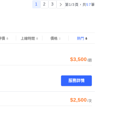
1
2
3
第1/3頁，
共
57
筆
評價
上線時間
價格
熱門
$3,500
/趟
服務詳情
$2,500
/次